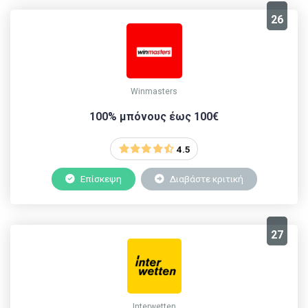
26
Winmasters
100% μπόνους έως 100€
4.5
Επίσκεψη
Διαβάστε κριτική
27
Interwetten