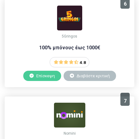
6
5Gringos
100% μπόνους έως 1000€
4.8
Επίσκεψη
Διαβάστε κριτική
7
Nomini