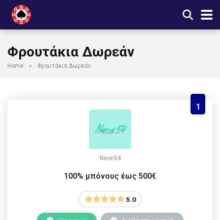
Φρουτάκια Δωρεάν
Home
»
Φρουτάκια Δωρεάν
1
Neon54
100% μπόνους έως 500€
5.0