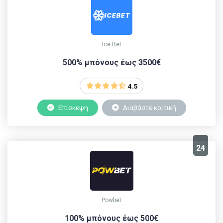
Ice Bet
500% μπόνους έως 3500€
4.5
Επίσκεψη
Διαβάστε κριτική
24
Powbet
100% μπόνους έως 500€