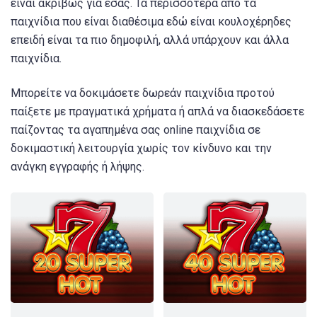
είναι ακριβώς για εσάς. Τα περισσότερα από τα
παιχνίδια που είναι διαθέσιμα εδώ είναι κουλοχέρηδες
επειδή είναι τα πιο δημοφιλή, αλλά υπάρχουν και άλλα
παιχνίδια.
Μπορείτε να δοκιμάσετε δωρεάν παιχνίδια προτού
παίξετε με πραγματικά χρήματα ή απλά να διασκεδάσετε
παίζοντας τα αγαπημένα σας online παιχνίδια σε
δοκιμαστική λειτουργία χωρίς τον κίνδυνο και την
ανάγκη εγγραφής ή λήψης.