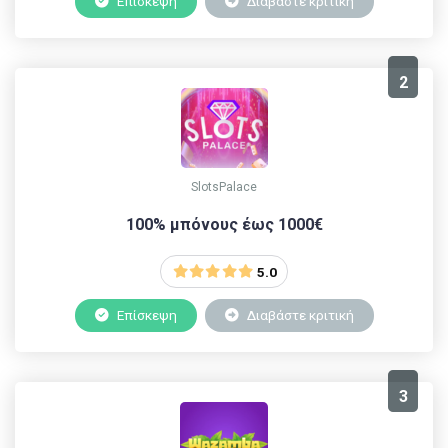
Επίσκεψη
Διαβάστε κριτική
2
SlotsPalace
100% μπόνους έως 1000€
5.0
Επίσκεψη
Διαβάστε κριτική
3