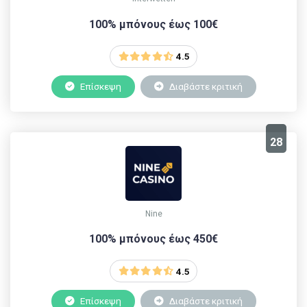
100% μπόνους έως 100€
4.5
Επίσκεψη
Διαβάστε κριτική
28
Nine
100% μπόνους έως 450€
4.5
Επίσκεψη
Διαβάστε κριτική