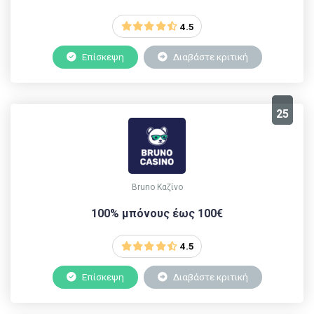
4.5
Επίσκεψη
Διαβάστε κριτική
25
Bruno Καζίνο
100% μπόνους έως 100€
4.5
Επίσκεψη
Διαβάστε κριτική