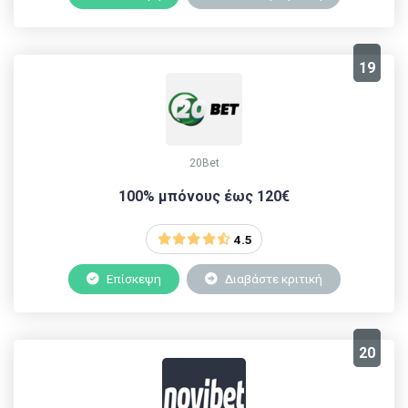
19
20Bet
100% μπόνους έως 120€
4.5
Επίσκεψη
Διαβάστε κριτική
20