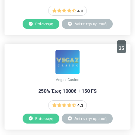
4.3
Επίσκεψη
Δείτε την κριτική
35
Vegaz Casino
250% Έως 1000€ + 150 FS
4.3
Επίσκεψη
Δείτε την κριτική