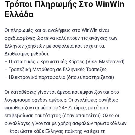
Τρόποι Πληρωμής Στο WinWin
Ελλάδα
Οι πληρωμές και οι αναλήψεις στο WinWin είναι
σχεδιασμένες ώστε να καλύπτουν τις ανάγκες των
Ελλήνων χρηστών με ασφάλεια και ταχύτητα.
Διαθέσιμες μέθοδοι:
– Πιστωτικές / Χρεωστικές Κάρτες (Visa, Mastercard)
– Τραπεζική Μετάθεση σε Ελληνικές Τράπεζες
– Ηλεκτρονικά πορτοφόλια (όπου υποστηρίζεται)
Οι καταθέσεις γίνονται άμεσα και εμφανίζονται στο
λογαριασμό σχεδόν αμέσως. Οι αναλήψεις συνήθως
εκκαθαρίζονται μέσα σε 24–72 ώρες, μετά από
επιβεβαίωση ταυτότητας (όταν απαιτείται). Όλες οι
συναλλαγές γίνονται με χρήση ασφαλών πρωτοκόλλων
— έτσι ώστε κάθε Έλληνας παίκτης να έχει τη