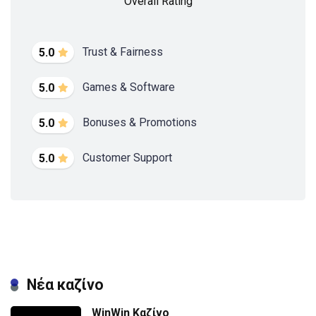
Overall Rating
Trust & Fairness
5.0
Games & Software
5.0
Bonuses & Promotions
5.0
Customer Support
5.0
Νέα καζίνο
WinWin Καζίνο