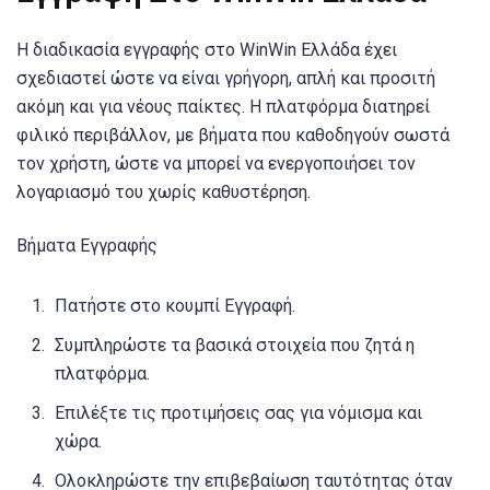
Η διαδικασία εγγραφής στο WinWin Ελλάδα έχει
σχεδιαστεί ώστε να είναι γρήγορη, απλή και προσιτή
ακόμη και για νέους παίκτες. Η πλατφόρμα διατηρεί
φιλικό περιβάλλον, με βήματα που καθοδηγούν σωστά
τον χρήστη, ώστε να μπορεί να ενεργοποιήσει τον
λογαριασμό του χωρίς καθυστέρηση.
Βήματα Εγγραφής
Πατήστε στο κουμπί Εγγραφή.
Συμπληρώστε τα βασικά στοιχεία που ζητά η
πλατφόρμα.
Επιλέξτε τις προτιμήσεις σας για νόμισμα και
χώρα.
Ολοκληρώστε την επιβεβαίωση ταυτότητας όταν