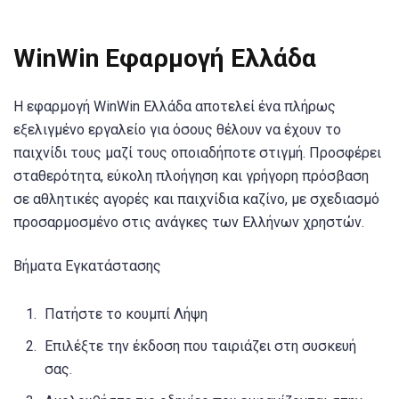
WinWin Εφαρμογή Ελλάδα
Η εφαρμογή WinWin Ελλάδα αποτελεί ένα πλήρως
εξελιγμένο εργαλείο για όσους θέλουν να έχουν το
παιχνίδι τους μαζί τους οποιαδήποτε στιγμή. Προσφέρει
σταθερότητα, εύκολη πλοήγηση και γρήγορη πρόσβαση
σε αθλητικές αγορές και παιχνίδια καζίνο, με σχεδιασμό
προσαρμοσμένο στις ανάγκες των Ελλήνων χρηστών.
Βήματα Εγκατάστασης
Πατήστε το κουμπί Λήψη
Επιλέξτε την έκδοση που ταιριάζει στη συσκευή
σας.