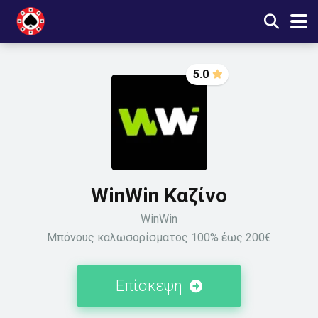
5.0
WinWin Καζίνο
WinWin
Μπόνους καλωσορίσματος 100% έως 200€
Επίσκεψη