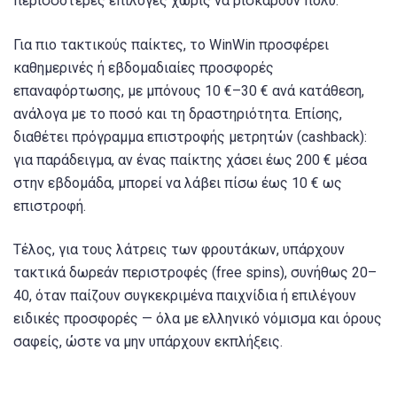
περισσότερες επιλογές χωρίς να ρισκάρουν πολύ.
Για πιο τακτικούς παίκτες, το WinWin προσφέρει
καθημερινές ή εβδομαδιαίες προσφορές
επαναφόρτωσης, με μπόνους 10 €–30 € ανά κατάθεση,
ανάλογα με το ποσό και τη δραστηριότητα. Επίσης,
διαθέτει πρόγραμμα επιστροφής μετρητών (cashback):
για παράδειγμα, αν ένας παίκτης χάσει έως 200 € μέσα
στην εβδομάδα, μπορεί να λάβει πίσω έως 10 € ως
επιστροφή.
Τέλος, για τους λάτρεις των φρουτάκων, υπάρχουν
τακτικά δωρεάν περιστροφές (free spins), συνήθως 20–
40, όταν παίζουν συγκεκριμένα παιχνίδια ή επιλέγουν
ειδικές προσφορές — όλα με ελληνικό νόμισμα και όρους
σαφείς, ώστε να μην υπάρχουν εκπλήξεις.