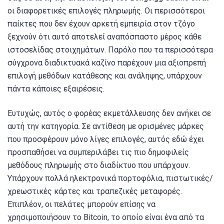
οι διαφορετικές επιλογές πληρωμής. Οι περισσότεροι
παίκτες που δεν έχουν αρκετή εμπειρία στον τζόγο
ξεχνούν ότι αυτό αποτελεί αναπόσπαστο μέρος κάθε
ιστοσελίδας στοιχημάτων. Παρόλο που τα περισσότερα
σύγχρονα διαδικτυακά καζίνο παρέχουν μια αξιοπρεπή
επιλογή μεθόδων κατάθεσης και ανάληψης, υπάρχουν
πάντα κάποιες εξαιρέσεις.
Ευτυχώς, αυτός ο φορέας εκμετάλλευσης δεν ανήκει σε
αυτή την κατηγορία. Σε αντίθεση με ορισμένες μάρκες
που προσφέρουν μόνο λίγες επιλογές, αυτός εδώ έχει
προσπαθήσει να συμπεριλάβει τις πιο δημοφιλείς
μεθόδους πληρωμής στο διαδίκτυο που υπάρχουν.
Υπάρχουν πολλά ηλεκτρονικά πορτοφόλια, πιστωτικές/
χρεωστικές κάρτες και τραπεζικές μεταφορές.
Επιπλέον, οι πελάτες μπορούν επίσης να
χρησιμοποιήσουν το Bitcoin, το οποίο είναι ένα από τα