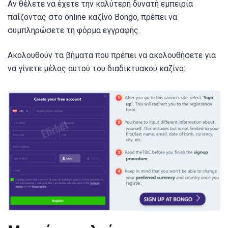
Αν θέλετε να έχετε την καλύτερη δυνατή εμπειρία
παίζοντας στο online καζίνο Bongo, πρέπει να
συμπληρώσετε τη φόρμα εγγραφής.
Ακολουθούν τα βήματα που πρέπει να ακολουθήσετε για
να γίνετε μέλος αυτού του διαδικτυακού καζίνο: