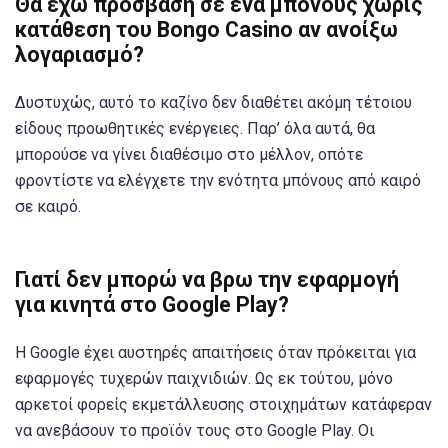
Θα έχω πρόσβαση σε ένα μπόνους χωρίς
κατάθεση του Bongo Casino αν ανοίξω
λογαριασμό?
Δυστυχώς, αυτό το καζίνο δεν διαθέτει ακόμη τέτοιου
είδους προωθητικές ενέργειες. Παρ’ όλα αυτά, θα
μπορούσε να γίνει διαθέσιμο στο μέλλον, οπότε
φροντίστε να ελέγχετε την ενότητα μπόνους από καιρό
σε καιρό.
Γιατί δεν μπορώ να βρω την εφαρμογή
για κινητά στο Google Play?
Η Google έχει αυστηρές απαιτήσεις όταν πρόκειται για
εφαρμογές τυχερών παιχνιδιών. Ως εκ τούτου, μόνο
αρκετοί φορείς εκμετάλλευσης στοιχημάτων κατάφεραν
να ανεβάσουν το προϊόν τους στο Google Play. Οι