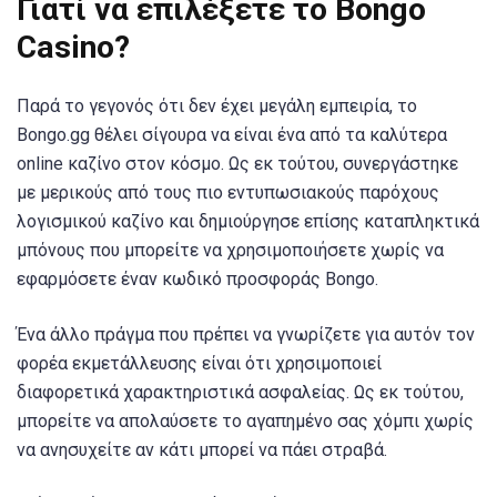
Γιατί να επιλέξετε το Bongo
Casino?
Παρά το γεγονός ότι δεν έχει μεγάλη εμπειρία, το
Bongo.gg θέλει σίγουρα να είναι ένα από τα καλύτερα
online καζίνο στον κόσμο. Ως εκ τούτου, συνεργάστηκε
με μερικούς από τους πιο εντυπωσιακούς παρόχους
λογισμικού καζίνο και δημιούργησε επίσης καταπληκτικά
μπόνους που μπορείτε να χρησιμοποιήσετε χωρίς να
εφαρμόσετε έναν κωδικό προσφοράς Bongo.
Ένα άλλο πράγμα που πρέπει να γνωρίζετε για αυτόν τον
φορέα εκμετάλλευσης είναι ότι χρησιμοποιεί
διαφορετικά χαρακτηριστικά ασφαλείας. Ως εκ τούτου,
μπορείτε να απολαύσετε το αγαπημένο σας χόμπι χωρίς
να ανησυχείτε αν κάτι μπορεί να πάει στραβά.