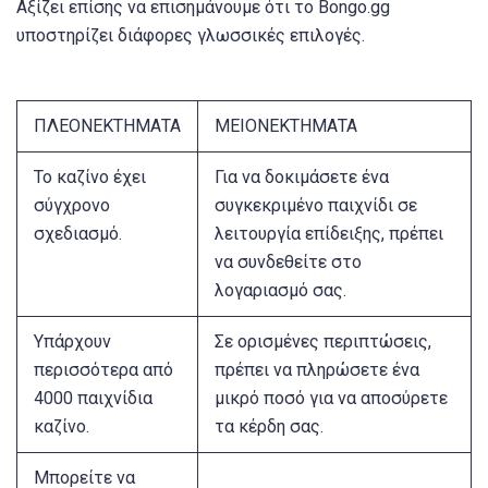
Αξίζει επίσης να επισημάνουμε ότι το Bongo.gg
υποστηρίζει διάφορες γλωσσικές επιλογές.
ΠΛΕΟΝΕΚΤΗΜΑΤΑ
ΜΕΙΟΝΕΚΤΗΜΑΤΑ
Το καζίνο έχει
Για να δοκιμάσετε ένα
σύγχρονο
συγκεκριμένο παιχνίδι σε
σχεδιασμό.
λειτουργία επίδειξης, πρέπει
να συνδεθείτε στο
λογαριασμό σας.
Υπάρχουν
Σε ορισμένες περιπτώσεις,
περισσότερα από
πρέπει να πληρώσετε ένα
4000 παιχνίδια
μικρό ποσό για να αποσύρετε
καζίνο.
τα κέρδη σας.
Μπορείτε να