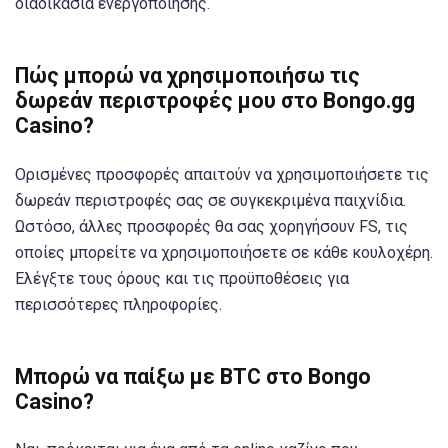
διαδικασία ενεργοποίησης.
Πώς μπορώ να χρησιμοποιήσω τις
δωρεάν περιστροφές μου στο Bongo.gg
Casino?
Ορισμένες προσφορές απαιτούν να χρησιμοποιήσετε τις
δωρεάν περιστροφές σας σε συγκεκριμένα παιχνίδια.
Ωστόσο, άλλες προσφορές θα σας χορηγήσουν FS, τις
οποίες μπορείτε να χρησιμοποιήσετε σε κάθε κουλοχέρη.
Ελέγξτε τους όρους και τις προϋποθέσεις για
περισσότερες πληροφορίες.
Μπορώ να παίξω με BTC στο Bongo
Casino?