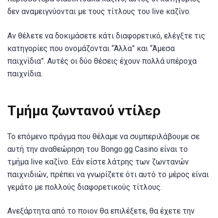
δεν αναμειγνύονται με τους τίτλους του live καζίνο.
Αν θέλετε να δοκιμάσετε κάτι διαφορετικό, ελέγξτε τις
κατηγορίες που ονομάζονται “Άλλα” και “Άμεσα
παιχνίδια”. Αυτές οι δύο θέσεις έχουν πολλά υπέροχα
παιχνίδια.
Τμήμα ζωντανού ντίλερ
Το επόμενο πράγμα που θέλαμε να συμπεριλάβουμε σε
αυτή την αναθεώρηση του Bongo.gg Casino είναι το
τμήμα live καζίνο. Εάν είστε λάτρης των ζωντανών
παιχνιδιών, πρέπει να γνωρίζετε ότι αυτό το μέρος είναι
γεμάτο με πολλούς διαφορετικούς τίτλους.
Ανεξάρτητα από το ποιον θα επιλέξετε, θα έχετε την