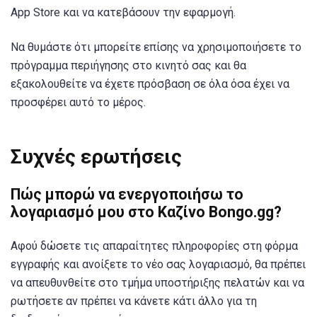
App Store και να κατεβάσουν την εφαρμογή.
Να θυμάστε ότι μπορείτε επίσης να χρησιμοποιήσετε το
πρόγραμμα περιήγησης στο κινητό σας και θα
εξακολουθείτε να έχετε πρόσβαση σε όλα όσα έχει να
προσφέρει αυτό το μέρος.
Συχνές ερωτήσεις
Πώς μπορώ να ενεργοποιήσω το
λογαριασμό μου στο Καζίνο Bongo.gg?
Αφού δώσετε τις απαραίτητες πληροφορίες στη φόρμα
εγγραφής και ανοίξετε το νέο σας λογαριασμό, θα πρέπει
να απευθυνθείτε στο τμήμα υποστήριξης πελατών και να
ρωτήσετε αν πρέπει να κάνετε κάτι άλλο για τη