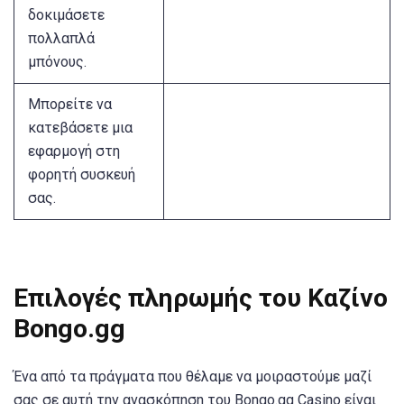
δοκιμάσετε
πολλαπλά
μπόνους.
Μπορείτε να
κατεβάσετε μια
εφαρμογή στη
φορητή συσκευή
σας.
Επιλογές πληρωμής του Καζίνο
Bongo.gg
Ένα από τα πράγματα που θέλαμε να μοιραστούμε μαζί
σας σε αυτή την ανασκόπηση του Bongo.gg Casino είναι