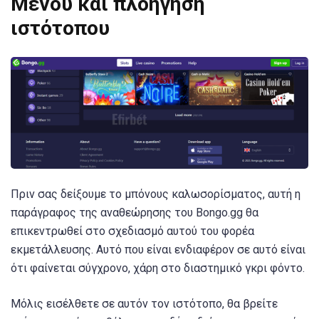
Μενού και πλοήγηση
ιστότοπου
Πριν σας δείξουμε το μπόνους καλωσορίσματος, αυτή η
παράγραφος της αναθεώρησης του Bongo.gg θα
επικεντρωθεί στο σχεδιασμό αυτού του φορέα
εκμετάλλευσης. Αυτό που είναι ενδιαφέρον σε αυτό είναι
ότι φαίνεται σύγχρονο, χάρη στο διαστημικό γκρι φόντο.
Μόλις εισέλθετε σε αυτόν τον ιστότοπο, θα βρείτε