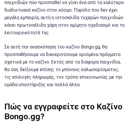
παιχνιδιών που προσπαθεί να γίνει ένα από τα καλύτερα
διαδικτυακά καζίνο στον κόσμο. Παρόλο που δεν έχει
μεγάλη εμπειρία, αυτή η ιστοσελίδα τυχερών παιχνιδιών
κάνει πρωτοσέλιδα χάρη στον αμίμητο σχεδιασμό και τη
λειτουργικότητά της.
Σε αυτή την ανασκόπηση του καζίνο Bongo.gg, θα
προσπαθήσουμε να διευκρινίσουμε ορισμένα πράγματα
σχετικά με το καζίνο. Εκτός από τα διάφορα παιχνίδια,
θα σας δείξουμε επίσης το μπόνους καλωσορίσματος,
τις επιλογές πληρωμής, τον τρόπο επικοινωνίας με την
ομάδα υποστήριξης και πολλά άλλα.
Πώς να εγγραφείτε στο Καζίνο
Bongo.gg?