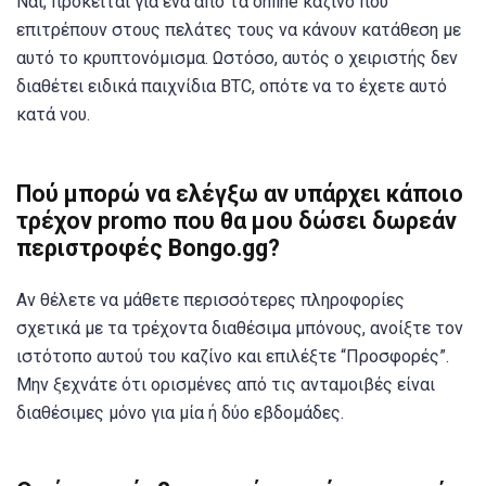
Ναι, πρόκειται για ένα από τα online καζίνο που
επιτρέπουν στους πελάτες τους να κάνουν κατάθεση με
αυτό το κρυπτονόμισμα. Ωστόσο, αυτός ο χειριστής δεν
διαθέτει ειδικά παιχνίδια BTC, οπότε να το έχετε αυτό
κατά νου.
Πού μπορώ να ελέγξω αν υπάρχει κάποιο
τρέχον promo που θα μου δώσει δωρεάν
περιστροφές Bongo.gg?
Αν θέλετε να μάθετε περισσότερες πληροφορίες
σχετικά με τα τρέχοντα διαθέσιμα μπόνους, ανοίξτε τον
ιστότοπο αυτού του καζίνο και επιλέξτε “Προσφορές”.
Μην ξεχνάτε ότι ορισμένες από τις ανταμοιβές είναι
διαθέσιμες μόνο για μία ή δύο εβδομάδες.