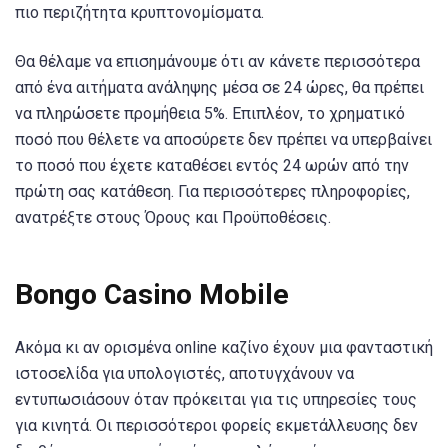
πιο περιζήτητα κρυπτονομίσματα.
Θα θέλαμε να επισημάνουμε ότι αν κάνετε περισσότερα
από ένα αιτήματα ανάληψης μέσα σε 24 ώρες, θα πρέπει
να πληρώσετε προμήθεια 5%. Επιπλέον, το χρηματικό
ποσό που θέλετε να αποσύρετε δεν πρέπει να υπερβαίνει
το ποσό που έχετε καταθέσει εντός 24 ωρών από την
πρώτη σας κατάθεση. Για περισσότερες πληροφορίες,
ανατρέξτε στους Όρους και Προϋποθέσεις.
Bongo Casino Mobile
Ακόμα κι αν ορισμένα online καζίνο έχουν μια φανταστική
ιστοσελίδα για υπολογιστές, αποτυγχάνουν να
εντυπωσιάσουν όταν πρόκειται για τις υπηρεσίες τους
για κινητά. Οι περισσότεροι φορείς εκμετάλλευσης δεν