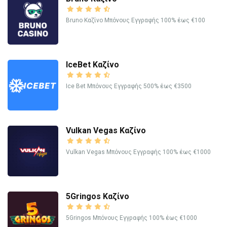
Bruno Καζίνο Μπόνους Εγγραφής 100% έως €100
IceBet Καζίνο
Ice Bet Μπόνους Εγγραφής 500% έως €3500
Vulkan Vegas Καζίνο
Vulkan Vegas Μπόνους Εγγραφής 100% έως €1000
5Gringos Καζίνο
5Gringos Μπόνους Εγγραφής 100% έως €1000