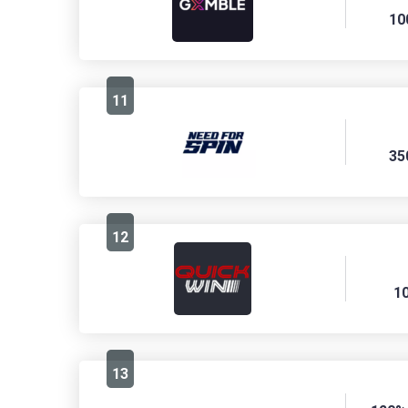
10
11
35
12
1
13