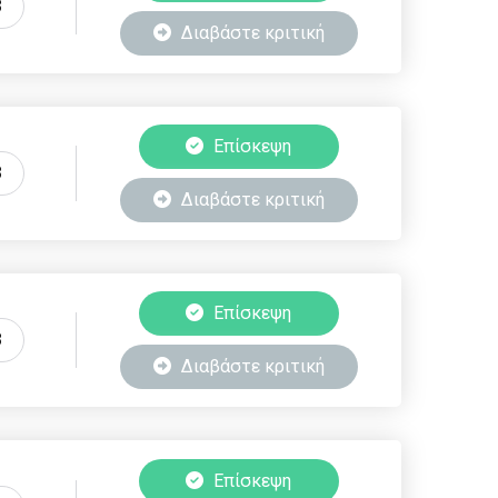
8
Διαβάστε κριτική
Επίσκεψη
8
Διαβάστε κριτική
Επίσκεψη
8
Διαβάστε κριτική
Επίσκεψη