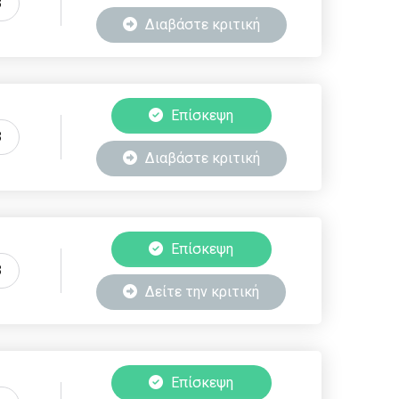
8
Διαβάστε κριτική
Επίσκεψη
8
Διαβάστε κριτική
Επίσκεψη
8
Δείτε την κριτική
Επίσκεψη