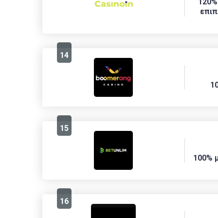
120%
επιπ
14
1
15
100% 
16