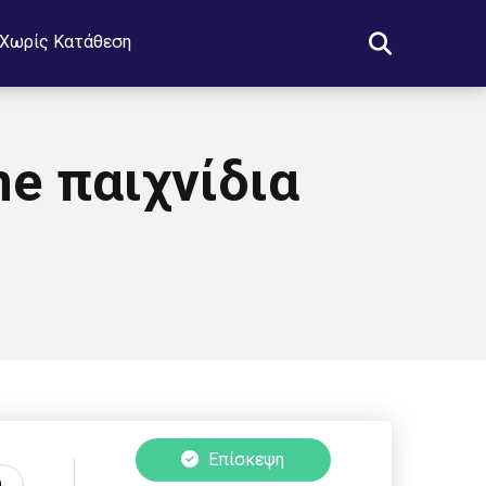
Χωρίς Κατάθεση
e παιχνίδια
Επίσκεψη
0