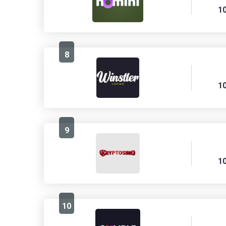
1
8
1
9
1
10