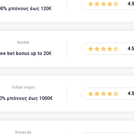
4.
00% μπόνους έως 120€
Novibet
4.
ee bet bonus up to 20€
Vulkan Vegas
4.
0% μπόνους έως 1000€
Bongo.gg