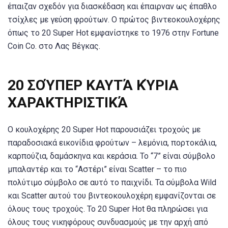
έπαιζαν σχεδόν για διασκέδαση και έπαιρναν ως έπαθλο
τσίχλες με γεύση φρούτων. Ο πρώτος βιντεοκουλοχέρης
όπως το 20 Super Hot εμφανίστηκε το 1976 στην Fortune
Coin Co. στο Λας Βέγκας.
20 ΣΟΎΠΕΡ ΚΑΥΤΆ ΚΎΡΙΑ
ΧΑΡΑΚΤΗΡΙΣΤΙΚΆ
Ο κουλοχέρης 20 Super Hot παρουσιάζει τροχούς με
παραδοσιακά εικονίδια φρούτων – λεμόνια, πορτοκάλια,
καρπούζια, δαμάσκηνα και κεράσια. Το “7” είναι σύμβολο
μπαλαντέρ και το “Αστέρι” είναι Scatter – το πιο
πολύτιμο σύμβολο σε αυτό το παιχνίδι. Τα σύμβολα Wild
και Scatter αυτού του βιντεοκουλοχέρη εμφανίζονται σε
όλους τους τροχούς. Το 20 Super Hot θα πληρώσει για
όλους τους νικηφόρους συνδυασμούς με την αρχή από