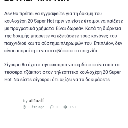
Δεν θα πρέπει να εγγραφείτε για τη δοκιμή του
κουλοχέρη 20 Super Hot πριν να είστε έτοιμοι να παίξετε
με πραγματικά χρήματα. Είναι δωρεάν. Κατά τη διάρκεια
της δοκιμής μπορείτε να εξετάσετε τους κανόνες του
παιχνιδιού και το σύστημα πληρωμών του. Επιπλέον, δεν
είναι απαραίτητο να κατεβάσετε το παιχνίδι.
Σίγουρα θα έχετε την ευκαιρία να κερδίσετε ένα από τα
τέσσερα τζάκποτ στον τηλεοπτικό κουλοχέρη 20 Super
Hot. Να είστε σίγουροι ότι αξίζει να το δοκιμάσετε.
by
all1xaff
3 έτη ago
0
163