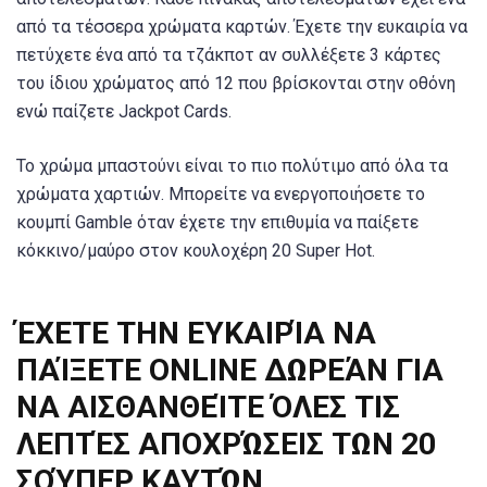
από τα τέσσερα χρώματα καρτών. Έχετε την ευκαιρία να
πετύχετε ένα από τα τζάκποτ αν συλλέξετε 3 κάρτες
του ίδιου χρώματος από 12 που βρίσκονται στην οθόνη
ενώ παίζετε Jackpot Cards.
Το χρώμα μπαστούνι είναι το πιο πολύτιμο από όλα τα
χρώματα χαρτιών. Μπορείτε να ενεργοποιήσετε το
κουμπί Gamble όταν έχετε την επιθυμία να παίξετε
κόκκινο/μαύρο στον κουλοχέρη 20 Super Hot.
ΈΧΕΤΕ ΤΗΝ ΕΥΚΑΙΡΊΑ ΝΑ
ΠΑΊΞΕΤΕ ONLINE ΔΩΡΕΆΝ ΓΙΑ
ΝΑ ΑΙΣΘΑΝΘΕΊΤΕ ΌΛΕΣ ΤΙΣ
ΛΕΠΤΈΣ ΑΠΟΧΡΏΣΕΙΣ ΤΩΝ 20
ΣΟΎΠΕΡ ΚΑΥΤΏΝ